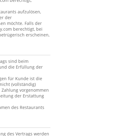
com berechtigt,
aurants aufzulösen,
er der
ßen möchte. Falls der
y.com berechtigt, bei
betrügerisch erscheinen,
rags sind beim
und die Erfüllung der
en für Kunde ist die
icht (vollständig)
die Zahlung vorgenommen
itung der Erstattung
Namen des Restaurants
ung des Vertrags werden