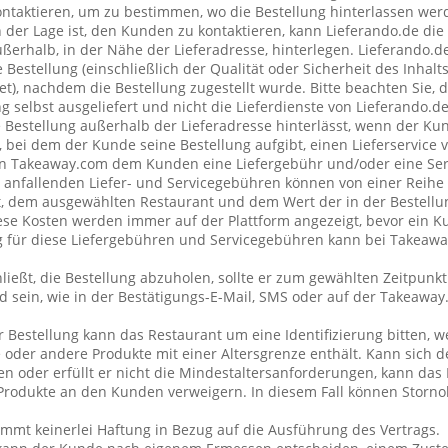
taktieren, um zu bestimmen, wo die Bestellung hinterlassen wer
n der Lage ist, den Kunden zu kontaktieren, kann Lieferando.de di
erhalb, in der Nähe der Lieferadresse, hinterlegen. Lieferando.
 Bestellung (einschließlich der Qualität oder Sicherheit des Inhalt
et), nachdem die Bestellung zugestellt wurde. Bitte beachten Sie, 
g selbst ausgeliefert und nicht die Lieferdienste von Lieferando.
e Bestellung außerhalb der Lieferadresse hinterlässt, wenn der Ku
 bei dem der Kunde seine Bestellung aufgibt, einen Lieferservice
n Takeaway.com dem Kunden eine Liefergebühr und/oder eine Se
ng anfallenden Liefer- und Servicegebühren können von einer Reih
t, dem ausgewählten Restaurant und dem Wert der in der Bestellu
se Kosten werden immer auf der Plattform angezeigt, bevor ein K
ng für diese Liefergebühren und Servicegebühren kann bei Takeaw
ließt, die Bestellung abzuholen, sollte er zum gewählten Zeitpunk
 sein, wie in der Bestätigungs-E-Mail, SMS oder auf der Takeawa
r Bestellung kann das Restaurant um eine Identifizierung bitten, 
 oder andere Produkte mit einer Altersgrenze enthält. Kann sich 
 oder erfüllt er nicht die Mindestaltersanforderungen, kann das 
rodukte an den Kunden verweigern. In diesem Fall können Storno
mt keinerlei Haftung in Bezug auf die Ausführung des Vertrags.