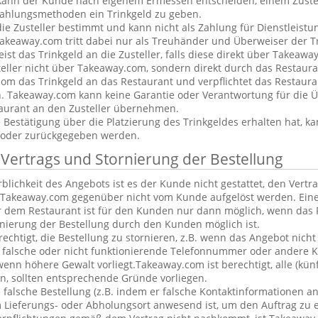
kann der Kunde nach eigenem Ermessen entscheiden, einem Zustel
ahlungsmethoden ein Trinkgeld zu geben.
 die Zusteller bestimmt und kann nicht als Zahlung für Dienstleis
keaway.com tritt dabei nur als Treuhänder und Überweiser der Tr
t das Trinkgeld an die Zusteller, falls diese direkt über Takeawa
teller nicht über Takeaway.com, sondern direkt durch das Restaura
om das Trinkgeld an das Restaurant und verpflichtet das Restaura
n. Takeaway.com kann keine Garantie oder Verantwortung für die 
aurant an den Zusteller übernehmen.
estätigung über die Platzierung des Trinkgeldes erhalten hat, ka
 oder zurückgegeben werden.
 Vertrags und Stornierung der Bestellung
blichkeit des Angebots ist es der Kunde nicht gestattet, den Vertr
Takeaway.com gegenüber nicht vom Kunde aufgelöst werden. Eine
 dem Restaurant ist für den Kunden nur dann möglich, wenn das 
rnierung der Bestellung durch den Kunden möglich ist.
rechtigt, die Bestellung zu stornieren, z.B. wenn das Angebot nicht
falsche oder nicht funktionierende Telefonnummer oder andere 
nn höhere Gewalt vorliegt.Takeaway.com ist berechtigt, alle (kün
, sollten entsprechende Gründe vorliegen.
alsche Bestellung (z.B. indem er falsche Kontaktinformationen an
 Lieferungs- oder Abholungsort anwesend ist, um den Auftrag zu e