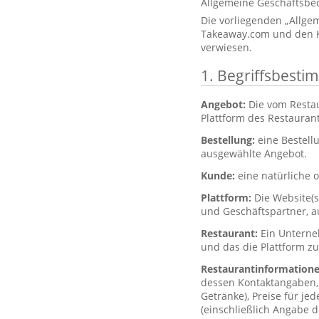
Allgemeine Geschäftsbe
Die vorliegenden „Allg
Takeaway.com und den K
verwiesen.
1. Begriffsbest
Angebot:
Die vom Resta
Plattform des Restaurant
Bestellung:
eine Bestell
ausgewählte Angebot.
Kunde:
eine natürliche o
Plattform:
Die Website(
und Geschäftspartner, a
Restaurant:
Ein Unterne
und das die Plattform z
Restaurantinformation
dessen Kontaktangaben, 
Getränke), Preise für je
(einschließlich Angabe d