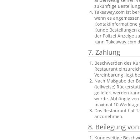
anderweitig seinen V
zukünftige Bestellu
Takeaway.com ist ber
wenn es angemessene 
Kontaktinformatione g
Kunde Bestellungen au
der Polizei Anzeige z
kann Takeaway.com di
7. Zahlung
Beschwerden des Kund
Restaurant einzureich
Vereinbarung liegt b
Nach Maßgabe der Bes
(teilweise) Rückersta
geliefert werden kan
wurde. Abhängig von
maximal 10 Werktage
Das Restaurant hat T
anzunehmen.
8. Beilegung vo
Kundeseitige Beschwe