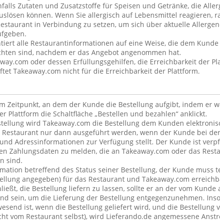
alls Zutaten und Zusatzstoffe für Speisen und Getränke, die Alle
uslösen können. Wenn Sie allergisch auf Lebensmittel reagieren, ra
estaurant in Verbindung zu setzen, um sich über aktuelle Allergen
ufgeben.
iert alle Restaurantinformationen auf eine Weise, die dem Kunde 
ichten sind, nachdem er das Angebot angenommen hat.
away.com oder dessen Erfüllungsgehilfen, die Erreichbarkeit der Pla
et Takeaway.com nicht für die Erreichbarkeit der Plattform.
dem Zeitpunkt, an dem der Kunde die Bestellung aufgibt, indem er 
er Plattform die Schaltfläche „Bestellen und bezahlen“ anklickt.
tellung wird Takeaway.com die Bestellung dem Kunden elektronisc
 Restaurant nur dann ausgeführt werden, wenn der Kunde bei der
 und Adressinformationen zur Verfügung stellt. Der Kunde ist verpfl
en Zahlungsdaten zu melden, die an Takeaway.com oder das Resta
n sind.
rmation betreffend des Status seiner Bestellung, der Kunde muss t
stellung angegeben) für das Restaurant und Takeaway.com erreichb
ließt, die Bestellung liefern zu lassen, sollte er an der vom Kund
nd sein, um die Lieferung der Bestellung entgegenzunehmen. Inso
esend ist, wenn die Bestellung geliefert wird, und die Bestellung 
nicht vom Restaurant selbst), wird Lieferando.de angemessene An