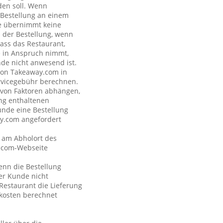
den soll. Wenn
e Bestellung an einem
de übernimmt keine
s der Bestellung, wenn
dass das Restaurant,
de in Anspruch nimmt,
nde nicht anwesend ist.
 von Takeaway.com in
rvicegebühr berechnen.
e von Faktoren abhängen,
ng enthaltenen
unde eine Bestellung
ay.com angefordert
t am Abholort des
y.com-Webseite
wenn die Bestellung
der Kunde nicht
Restaurant die Lieferung
kosten berechnet