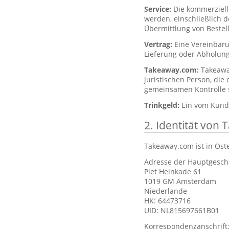
Service:
Die kommerziell
werden, einschließlich 
Übermittlung von Bestel
Vertrag:
Eine Vereinbar
Lieferung oder Abholung
Takeaway.com:
Takeawa
juristischen Person, die
gemeinsamen Kontrolle st
Trinkgeld:
Ein vom Kunde
2. Identität von
Takeaway.com ist in Öst
Adresse der Hauptgeschä
Piet Heinkade 61
1019 GM Amsterdam
Niederlande
HK: 64473716
UID: NL815697661B01
Korrespondenzanschrift