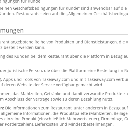
dingungen für Kunde
emeinen Geschäftsbedingungen für Kunde“ sind anwendbar auf di
unden. Restaurants seien auf die „Allgemeinen Geschäftsbedingu
immungen
urant angebotene Reihe von Produkten und Dienstleistungen, die
s bestellt werden kann.
ung des Kunden bei dem Restaurant über die Plattform in Bezug 
der juristische Person, die über die Plattform eine Bestellung im R
s), Apps und Tools von Takeaway.com und mit Takeaway.com ver
uf deren Website der Service verfügbar gemacht wird.
hmen, das Mahlzeiten, Getränke und damit verwandte Produkte zub
um Abschluss der Verträge sowie zu deren Bezahlung nutzt.
en:
Die Informationen zum Restaurant, unter anderem in Bezug a
allgemeine Informationen, die Produktpalette (Mahlzeiten, Beilag
des einzelne Produkt (einschließlich Mehrwertsteuer), Firmenlogo, Gr
er Postleitzahlen), Lieferkosten und Mindestbestellmengen.