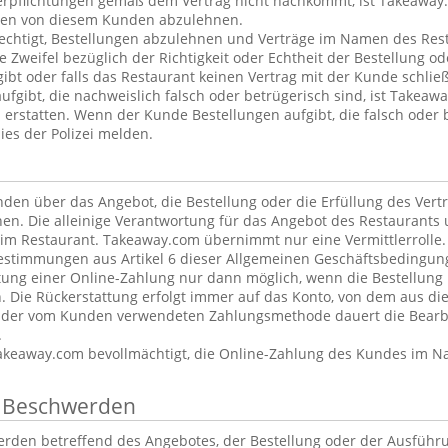
erpflichtungen gemäß dem Vertrag nicht nachkommt, ist Takeaway.
ngen von diesem Kunden abzulehnen.
echtigt, Bestellungen abzulehnen und Verträge im Namen des Rest
Zweifel bezüglich der Richtigkeit oder Echtheit der Bestellung od
ibt oder falls das Restaurant keinen Vertrag mit der Kunde schlie
fgibt, die nachweislich falsch oder betrügerisch sind, ist Takeawa
u erstatten. Wenn der Kunde Bestellungen aufgibt, die falsch oder 
es der Polizei melden.
en über das Angebot, die Bestellung oder die Erfüllung des Vert
en. Die alleinige Verantwortung für das Angebot des Restaurants 
eim Restaurant. Takeaway.com übernimmt nur eine Vermittlerrolle.
timmungen aus Artikel 6 dieser Allgemeinen Geschäftsbedingung
ttung einer Online-Zahlung nur dann möglich, wenn die Bestellung n
n. Die Rückerstattung erfolgt immer auf das Konto, von dem aus 
 der vom Kunden verwendeten Zahlungsmethode dauert die Bearbe
.
akeaway.com bevollmächtigt, die Online-Zahlung des Kundes im 
n Beschwerden
rden betreffend des Angebotes, der Bestellung oder der Ausführ