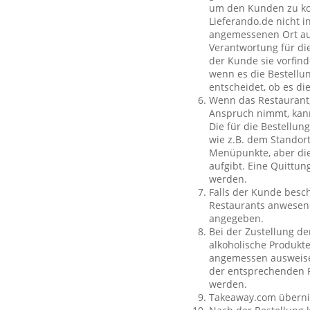
um den Kunden zu kon
Lieferando.de nicht i
angemessenen Ort auß
Verantwortung für die
der Kunde sie vorfind
wenn es die Bestellun
entscheidet, ob es di
Wenn das Restaurant,
Anspruch nimmt, kan
Die für die Bestellu
wie z.B. dem Standor
Menüpunkte, aber die
aufgibt. Eine Quittu
werden.
Falls der Kunde besch
Restaurants anwesend
angegeben.
Bei der Zustellung de
alkoholische Produkte
angemessen ausweisen
der entsprechenden P
werden.
Takeaway.com übernim