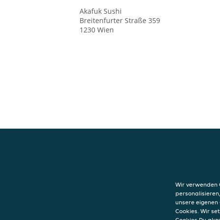
Akafuk Sushi
Breitenfurter Straße 359
1230
Wien
KONTAKT
Akafuk Sushi
Wir verwenden C
Breitenfurter St
personalisieren
1230
Wien
unsere eigenen 
Cookies. Wir s
Cookies Du akz