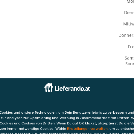
Mo
Dien
Mitt
Donner
Fre
Sam
Son
INFO
AGB
ookies und andere Technologien, um Dein Benutzererlebnis zu verbessern und
raße 359
Datensc
, für Analysen zur Optimierung und Werbung in Zusammenarbeit mit Dritten. 
Verwend
Cookies und Cookies von Dritten. Wenn Du auf OK klickst, akzeptierst Du die 
Impres
etzen immer notwendige Cookies. Wähle
Einstellungen verwalten
, um zu entsch
eptieren möchtest, um Deine Präferenzen anzupassen und um weitere Informa