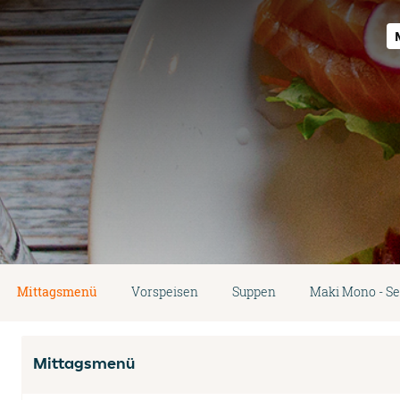
Mittagsmenü
Vorspeisen
Suppen
Maki Mono - Se
Mittagsmenü