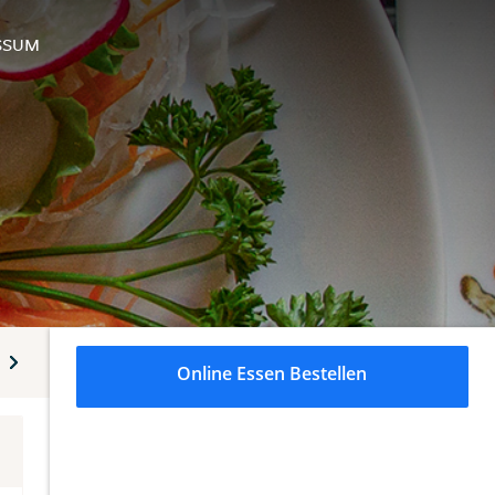
SSUM
Spezialitäten
Koreanische Spezialitäten
Beilagen
D
Online Essen Bestellen